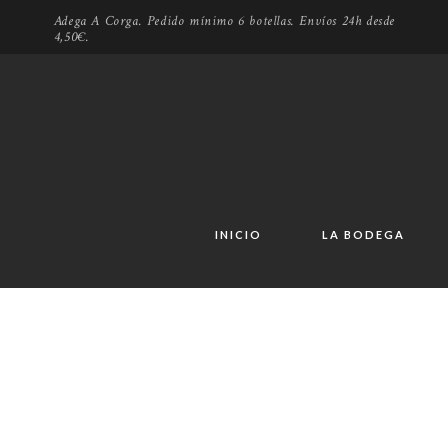
Adega A Corga. Pedido mínimo 6 botellas. Envíos 24h desde
4,50€.
INICIO
LA BODEGA