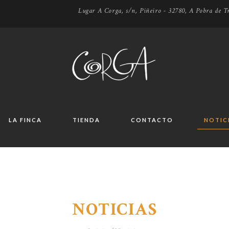
Lugar A Corga, s/n, Piñeiro - 32780, A Pobra de Tr
LA FINCA
TIENDA
CONTACTO
NOTIC
NOTICIAS