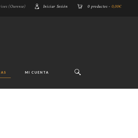
ives (Ourense)
Iniciar Sesión
0 productos
-
0,00€
IAS
MI CUENTA